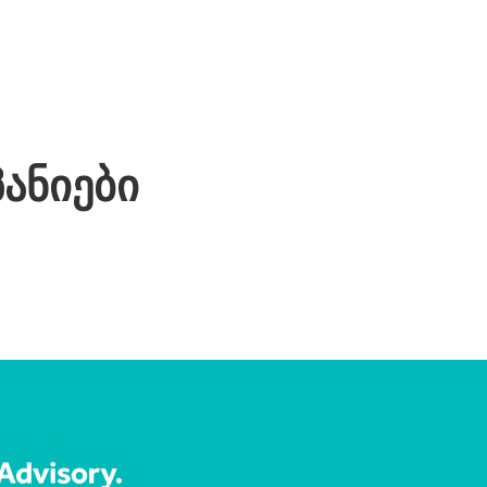
ანიები
ᲑᲣᲦᲐᲚᲢᲔᲠᲘᲐ
ᲘᲣᲠᲘᲓ
STARTUPS
LEGAL
STARTUPS
LEGAL